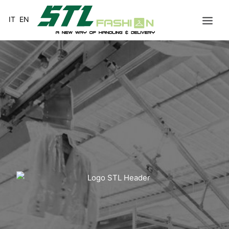
IT
EN
HOME
MISSION
VALORE AGGIUNTO
SERVIZI
CAPO APPESO
STL RUSSIA
NETWORK
CONTATTI