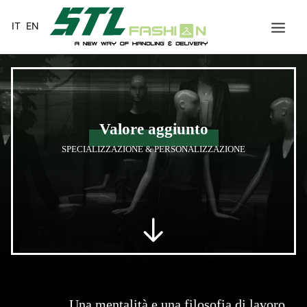
IT
EN
HOME
MISSION
Valore aggiunto
VALORE AGGIUNTO
SPECIALIZZAZIONE & PERSONALIZZAZIONE
SERVIZI
CAPO APPESO
STL RUSSIA
NETWORK
CONTATTI
Una mentalità e una filosofia di lavoro