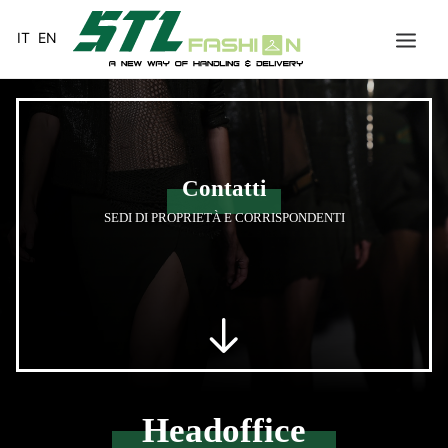
IT
EN
HOME
MISSION
Contatti
VALORE AGGIUNTO
SEDI DI PROPRIETÀ E CORRISPONDENTI
SERVIZI
CAPO APPESO
STL RUSSIA
NETWORK
CONTATTI
Headoffice