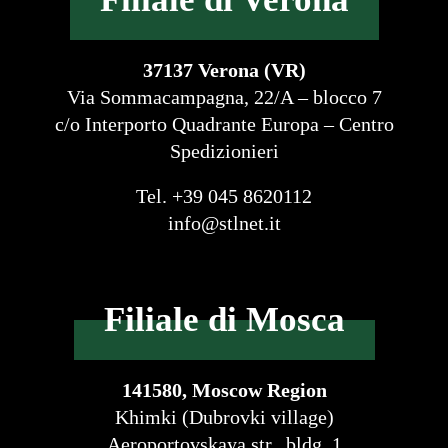
37137 Verona (VR)
Via Sommacampagna, 22/A – blocco 7
c/o Interporto Quadrante Europa – Centro
Spedizionieri
Tel. +39 045 8620112
info@stlnet.it
Filiale di Mosca
141580, Moscow Region
Khimki (Dubrovki village)
Aeroportovskaya str., bldg. 1