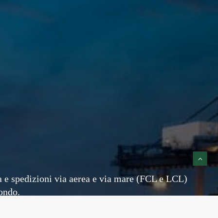
a e spedizioni via aerea e via mare (FCL e LCL)
mondo.
sviluppato negli ultimi anni un servizio di